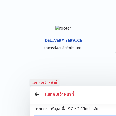
Husan
IPG
Ipp
Iwachi
Je Tech
Kawa
King Eagle
DELIVERY SERVICE
Kjl
บริการส่งสินค้าทั่วประเทศ
Ks
L&E
Lamptan
Leetech
LeKise
แชทกับเจ้าหน้าที่
Lightmax
Liton
แชทกับเจ้าหน้าที่
Lumax
Lumino
กรุณากรอกข้อมูลเพื่อให้เจ้าหน้าที่ติดต่อกลับ
Manitools