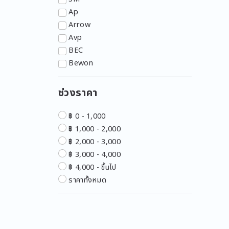
อุปกรณ์ชาร์จรถไฟฟ้า EV
Ap
อุปกรณ์เดินสายไฟ
Arrow
Avp
อุปกรณ์ต่อสายไฟ
BEC
อุปกรณ์ตู้คอนโทรล (MDB)
Bewon
BF
อุปกรณ์ปลดวงจร
Blew Pipe
ช่วงราคา
อุปกรณ์ไฟฟ้าอุตสาหกรรม
Bticino
Chang
฿ 0 - 1,000
Clipsal
฿ 1,000 - 2,000
Dc
฿ 2,000 - 3,000
Eve
฿ 3,000 - 4,000
GSP
฿ 4,000 - ขึ้นไป
Haco
ราคาทั้งหมด
Hatari
Hiet
Hitek