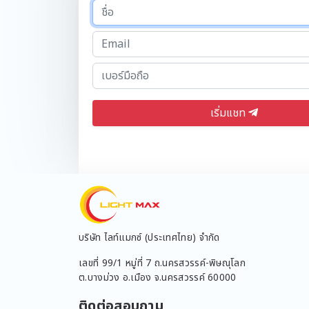
Matsukami
Matsumoto
Meta
Mica
Micron
Mira
Mirano
เริ่มแชท
Mitsubishi
Nano
Nasaki
National
Nationine
Nato
Navigate
บริษัท ไลท์แมกซ์ (ประเทศไทย) จำกัด
Npv
Okura
เลขที่ 99/1 หมู่ที่ 7 ถ.นครสวรรค์-พิษณุโลก
Osram
ต.บางม่วง อ.เมือง จ.นครสวรรค์ 60000
P-ten
ติดต่อสอบถาม